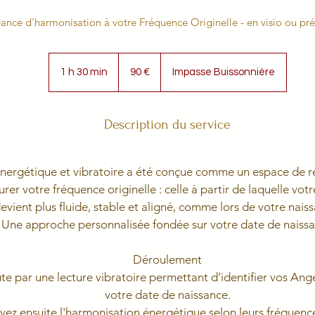
ance d'harmonisation à votre Fréquence Originelle - en visio ou pré
90
euros
1 h 30 min
1
90 €
Impasse Buissonnière
3
0
m
Description du service
i
n
nergétique et vibratoire a été conçue comme un espace de r
aurer votre fréquence originelle : celle à partir de laquelle vo
evient plus fluide, stable et aligné, comme lors de votre nais
Une approche personnalisée fondée sur votre date de naiss
Déroulement
e par une lecture vibratoire permettant d’identifier vos Ang
votre date de naissance.
vez ensuite l'harmonisation énergétique selon leurs fréquence