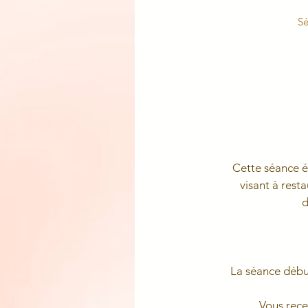
Sé
Cette séance é
visant à rest
d
La séance début
Vous rece