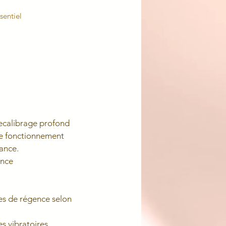
sentiel
ecalibrage profond
tre fonctionnement
sance.
ance
es de régence selon
s vibratoires.