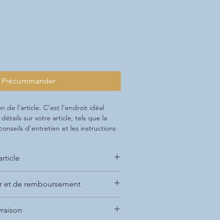
Précommander
n de l’article. C’est l’endroit idéal 
étails sur votre article, tels que la 
s conseils d’entretien et les instructions 
article
 pour ajouter des informations sur 
ur et de remboursement
ue les 
tailles disponibles
, 
les matériaux 
ions d'entretien et de nettoyage
. Vous 
 pour informer vos clients de la marche 
liser cet espace pour expliquer ce 
vraison
 pas satisfaits de leur achat.
spécial et les avantages que vos clients 