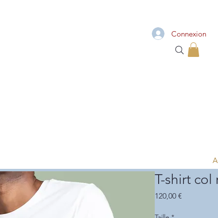
Connexion
A
T-shirt col
Prix
120,00 €
Taille
*