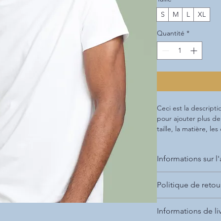
S
M
L
XL
Quantité
*
Ceci est la descriptio
pour ajouter plus de d
taille, la matière, le
de nettoyage.
Informations sur l'
C'est l'endroit idéal
Politique de reto
votre article, telles q
utilisés
, 
les instruct
C'est l'endroit idéal
pouvez également uti
Informations de li
à suivre s'ils ne sont
qui rend cet article 