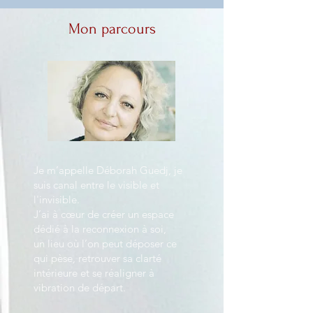
Mon parcours
Je m’appelle Déborah Guedj, je
suis canal entre le visible et
l'invisible.
J’ai à cœur de créer un espace
dédié à la reconnexion à soi,
un lieu où l’on peut déposer ce
qui pèse, retrouver sa clarté
intérieure et se réaligner à
vibration de départ.