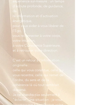
expérience sur-mesure : un temps
d’écoute profonde, de guidance,
de
ré information et d’activation
énergétique,
pour vous aider à vous libérer de
l'Ego,
vous reconnecter à votre corps,
votre intuition,
à votre Conscience Supérieure,
et à retrouver votre direction.
C’est un retour à l’information
originelle :
celle qui vous constitue, celle qui
vous recentre, celle qui remet de
l’ordre, du sens et de la
cohérence là où tout semblait
dispersé.
Je ne cherche pas seulement à
“éclairer” une situation : je vous
accompagne à transformer votre